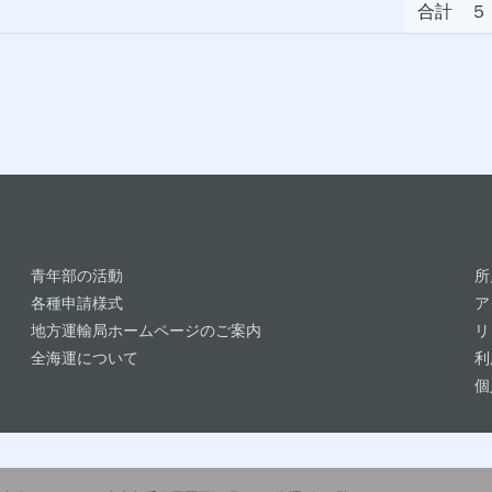
合計 ５
青年部の活動
所
各種申請様式
ア
地方運輸局ホームページのご案内
リ
全海運について
利
個