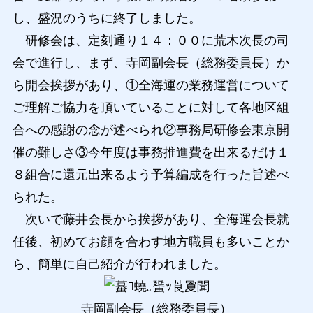
し、盛況のうちに終了しました。
研修会は、定刻通り１４：００に荒木次長の司
会で進行し、まず、寺岡副会長（総務委員長）か
ら開会挨拶があり、①全海運の業務運営について
ご理解ご協力を頂いていることに対して各地区組
合への感謝の念が述べられ②事務局研修会東京開
催の難しさ③今年度は事務推進費を出来るだけ１
８組合に還元出来るよう予算編成を行った旨述べ
られた。
次いで藤井会長から挨拶があり、全海運会長就
任後、初めてお顔を合わす地方職員も多いことか
ら、簡単に自己紹介が行われました。
寺岡副会長（総務委員長）