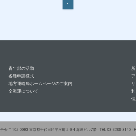
1
青年部の活動
所
各種申請様式
ア
地方運輸局ホームページのご案内
リ
全海運について
利
個
102-0093 東京都千代田区平河町 2-6-4 海運ビル7階 - TEL 03-3288-8140 - FAX